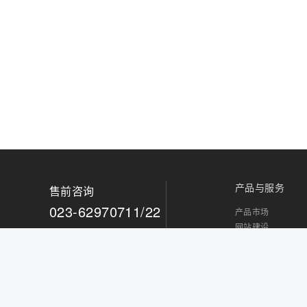
产品与服务
售前咨询
023-62970711/22
产品市场
网站建设
专业技术咨询
小程序开发
全方位产品解答
电商开发
APP开发
成熟解决方案