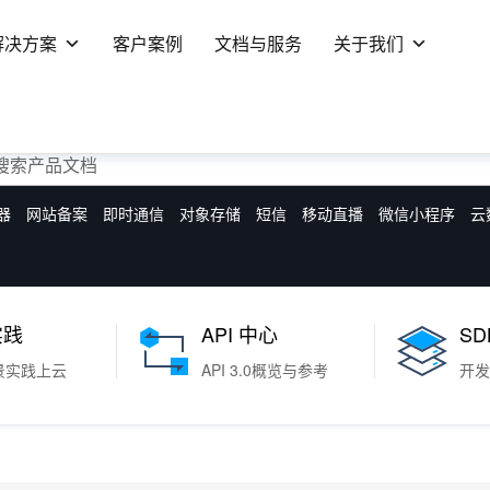
解决方案
客户案例
文档与服务
关于我们
器
网站备案
即时通信
对象存储
短信
移动直播
微信小程序
云
实践
API 中心
SD
景实践上云
API 3.0概览与参考
开发