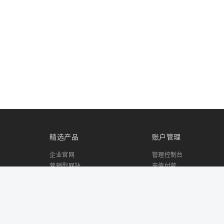
精选产品
账户管理
企业官网
管理控制台
营销型网站
充值付款
响应式网站
付款方式
自营商城
合同申请
商城小程序
索取发票