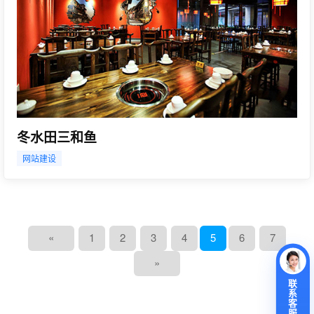
冬水田三和鱼
网站建设
«
1
2
3
4
5
6
7
»
联
系
客
服